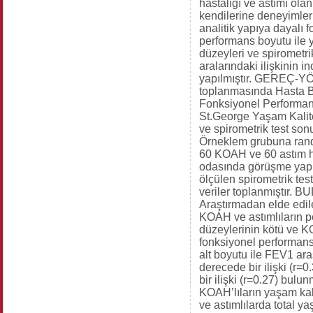
hastalığı ve astımı olan
kendilerine deneyimleri
analitik yapıya dayalı
performans boyutu ile 
düzeyleri ve spirometrik
aralarındaki ilişkinin 
yapılmıştır. GEREÇ-YÖ
toplanmasında Hasta B
Fonksiyonel Performan
St.George Yaşam Kalit
ve spirometrik test sonuç
Örneklem grubuna rand
60 KOAH ve 60 astım ha
odasında görüşme yapı
ölçülen spirometrik tes
veriler toplanmıştır. 
Araştırmadan elde edil
KOAH ve astımlıların 
düzeylerinin kötü ve K
fonksiyonel performansı
alt boyutu ile FEV1 aras
derecede bir ilişki (r=0.
bir ilişki (r=0.27) bulu
KOAH’lıların yaşam kali
ve astımlılarda total ya