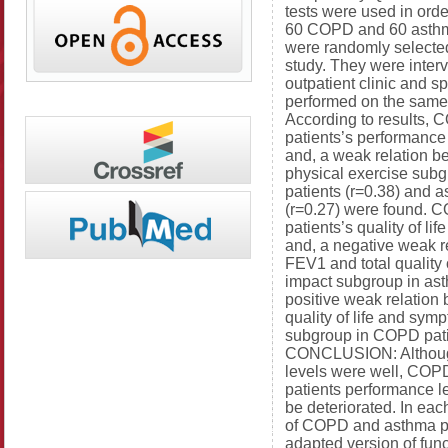
tests were used in order
60 COPD and 60 asthm
were randomly selected
study. They were inter
outpatient clinic and s
performed on the sam
According to results,
patients’s performance
and, a weak relation 
physical exercise sub
patients (r=0.38) and a
(r=0.27) were found.
patients’s quality of li
and, a negative weak r
FEV1 and total quality o
impact subgroup in ast
positive weak relatio
quality of life and symp
subgroup in COPD pati
CONCLUSION: Although t
levels were well, COP
patients performance l
be deteriorated. In eac
of COPD and asthma pa
adapted version of fun