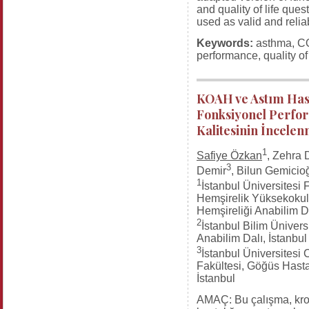
and quality of life que
used as valid and relia
Keywords:
asthma, CO
performance, quality of 
KOAH ve Astım Has
Fonksiyonel Perfo
Kalitesinin İncelen
1
Safiye Özkan
, Zehra 
3
Demir
, Bilun Gemicio
1
İstanbul Üniversitesi 
Hemşirelik Yüksekokulu,
Hemşireliği Anabilim Da
2
İstanbul Bilim Ünivers
Anabilim Dalı, İstanbul
3
İstanbul Üniversitesi
Fakültesi, Göğüs Hastal
İstanbul
AMAÇ: Bu çalışma, kron