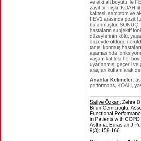
ve etki alt boyutu ile 
zayıf bir ilişki, KOAH’l
kalitesi, semptom ve akti
FEV1 arasında pozitif za
bulunmuştur. SONUÇ: 
hastaların subjektif fo
düzeylerinin kötü, yaşam
düzeyde olduğu görül
tanısı konmuş hastaları
aşamasında fonksiyone
yaşam kalitesi her boyu
uyarlanmış, geçerli ve 
araçları kullanılarak de
Anahtar Kelimeler:
ast
performans, KOAH, yaş
Safiye Özkan
, Zehra D
Bilun Gemicioğlu. Ass
Functional Performance
in Patients with COPD
Asthma. Eurasian J Pu
9(3): 158-166