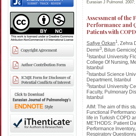
Eurasian J Pulmonol. 2007; 
Assessment of the 
Performance and Qu
Patients with COP
1
Safiye Özkan
, Zehra 
3
Demir
, Bilun Gemicio
1
Istanbul University F
College Of Nursing, M
Istanbul
2
Istanbul Science Univ
Department, Istanbul
3
Istanbul University C
Faculty, Pulmonary Di
Istanbul
AIM: The aim of this st
Functional Performance
life in Turkish COPD a
METHODS: Patient Dat
Performance Inventory,
Respiratory Questionna