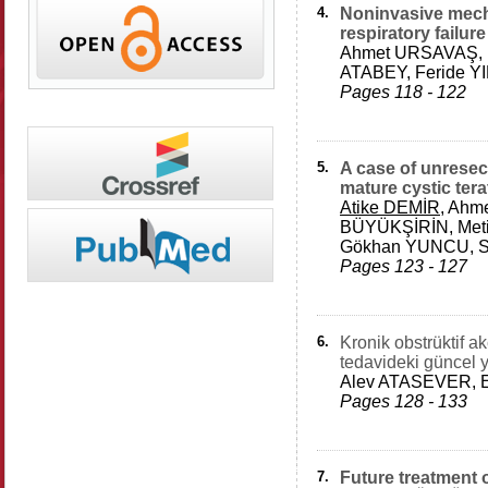
4.
Noninvasive mechan
respiratory failur
Ahmet URSAVAŞ, 
ATABEY, Feride Y
Pages 118 - 122
5.
A case of unresec
mature cystic ter
Atike DEMİR
, Ahm
BÜYÜKŞİRİN, Met
Gökhan YUNCU, S
Pages 123 - 127
6.
Kronik obstrüktif ak
tedavideki güncel 
Alev ATASEVER, E
Pages 128 - 133
7.
Future treatment 