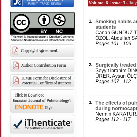
Volume: 6 Issue: 3
- Jul
1.
Smoking habits am
students
Canan GÜNDÜZ TE
ÖZOL, Abdullah 
Pages 101 - 106
2.
Surgically treate
Seyyit İbrahim D
ÜRER, Aysun ÖLÇ
Pages 107 - 112
3.
The effects of pu
during normocapn
Nermin KARATU
Pages 113 - 117