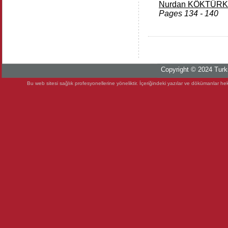
Nurdan KÖKTÜRK
Pages 134 - 140
Copyright © 2024 Turki
Bu web sitesi sağlık profesyonellerine yöneliktir. İçeriğindeki yazılar ve dökümanlar heki